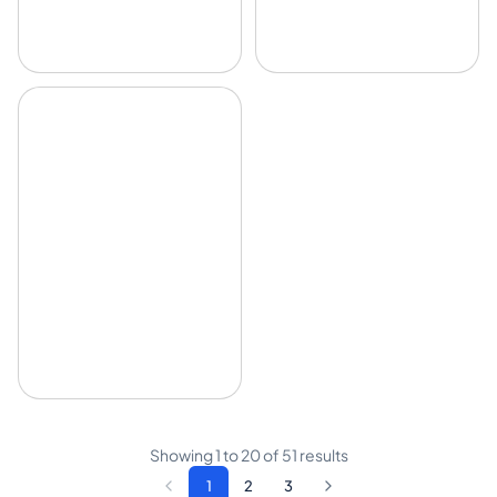
Showing
1
to
20
of
51
results
1
2
3