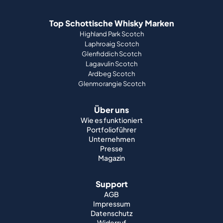
Top Schottische Whisky Marken
Highland Park Scotch
Laphroaig Scotch
Glenfiddich Scotch
Lagavulin Scotch
Ardbeg Scotch
Glenmorangie Scotch
Über uns
Wie es funktioniert
Portfolioführer
Unternehmen
Presse
Magazin
Support
AGB
Impressum
Datenschutz
Widerruf