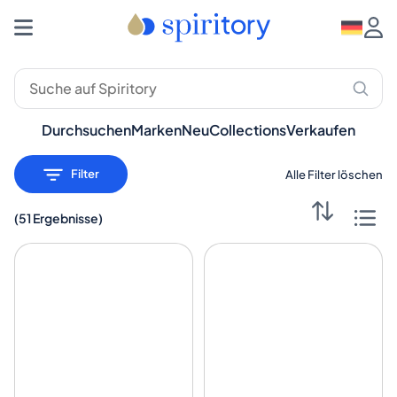
Premium-Spirituosen: Whisky, Rum, Gin – Spiritory
Durchsuchen
Marken
Neu
Collections
Verkaufen
Filter
Alle Filter löschen
(
51 Ergebnisse
)