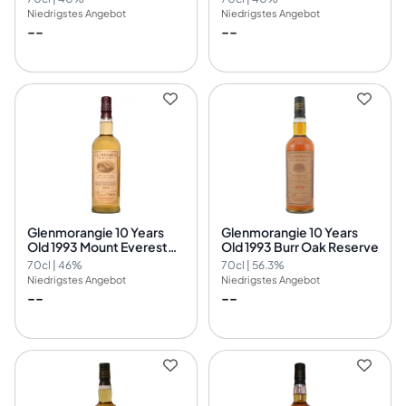
Niedrigstes Angebot
Niedrigstes Angebot
--
--
Glenmorangie 10 Years
Glenmorangie 10 Years
Old 1993 Mount Everest
Old 1993 Burr Oak Reserve
Cask Nr.2036
70cl | 46%
70cl | 56.3%
Niedrigstes Angebot
Niedrigstes Angebot
--
--