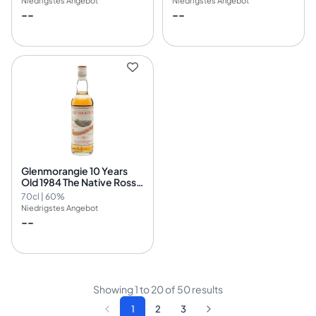
Niedrigstes Angebot
Niedrigstes Angebot
Cask Nr.1285
--
--
Glenmorangie 10 Years
Old 1984 The Native Ross-
Shire Cask Nr.4357
70cl | 60%
Niedrigstes Angebot
--
Showing
1
to
20
of
50
results
1
2
3