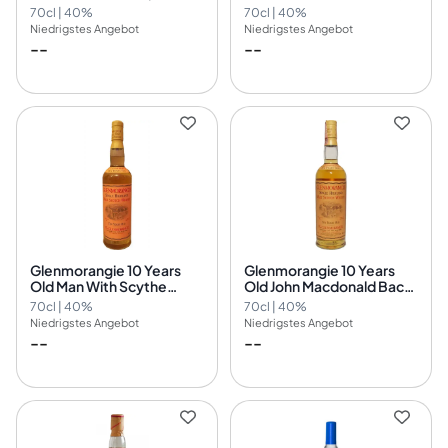
Generation)
Martini & Rossi Import
70cl | 40%
70cl | 40%
Niedrigstes Angebot
Niedrigstes Angebot
--
--
Glenmorangie 10 Years
Glenmorangie 10 Years
Old Man With Scythe
Old John Macdonald Back
Backlabel
Label, Martini & Rossi
70cl | 40%
70cl | 40%
Import
Niedrigstes Angebot
Niedrigstes Angebot
--
--