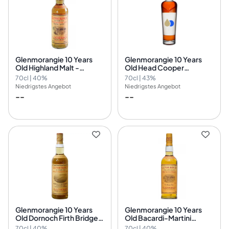
Glenmorangie 10 Years
Glenmorangie 10 Years
Old Highland Malt -
Old Head Cooper
Charles Hosie Import
Backlabel
70cl | 40%
70cl | 43%
Niedrigstes Angebot
Niedrigstes Angebot
--
--
Glenmorangie 10 Years
Glenmorangie 10 Years
Old Dornoch Firth Bridge
Old Bacardi-Martini
Commemorative
Import
70cl | 40%
70cl | 40%