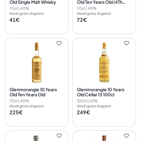
Old Single Malt Whisky
Old Ten Years Old (4Th
Generation)
70cl | 40%
70cl | 40%
Niedrigstes Angebot
Niedrigstes Angebot
41€
72€
Glenmorangie 10 Years
Glenmorangie 10 Years
Old Ten Years Old
Old Cellar 13 100cl
70cl | 40%
100cl | 43%
Niedrigstes Angebot
Niedrigstes Angebot
225€
249€