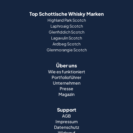
Top Schottische Whisky Marken
Highland Park Scotch
Laphroaig Scotch
Glenfiddich Scotch
Lagavulin Scotch
Ardbeg Scotch
Glenmorangie Scotch
Über uns
Wie es funktioniert
Portfolioführer
Unternehmen
Presse
Magazin
Support
AGB
Impressum
Datenschutz
Widerruf