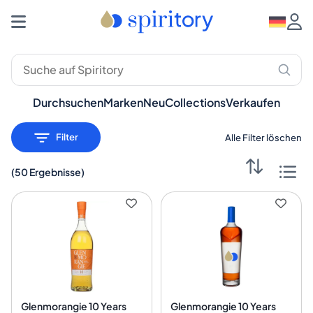
Premium-Spirituosen: Whisky, Rum, Gin – Spiritory
Durchsuchen
Marken
Neu
Collections
Verkaufen
Filter
Alle Filter löschen
(
50 Ergebnisse
)
Glenmorangie 10 Years
Glenmorangie 10 Years