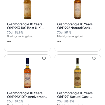
Glenmorangie 10 Years
Glenmorangie 10 Years
Old 1993 100 Best U.K.
Old 1992 Natural Cask
Companies
Strength
70cl | 56.9%
70cl | 57%
Niedrigstes Angebot
Niedrigstes Angebot
--
--
Glenmorangie 10 Years
Glenmorangie 10 Years
Old 1992 10Th Anniversary
Old 1991 Natural Cask
Partnership Bacardi-
Strength
70cl | 57.2%
70cl | 58.8%
Martini And Glenmorangie