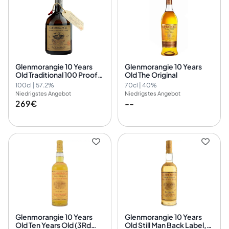
Glenmorangie 10 Years
Glenmorangie 10 Years
Old Traditional 100 Proof
Old The Original
100cl
100cl | 57.2%
70cl | 40%
Niedrigstes Angebot
Niedrigstes Angebot
269€
--
Glenmorangie 10 Years
Glenmorangie 10 Years
Old Ten Years Old (3Rd
Old Still Man Back Label,