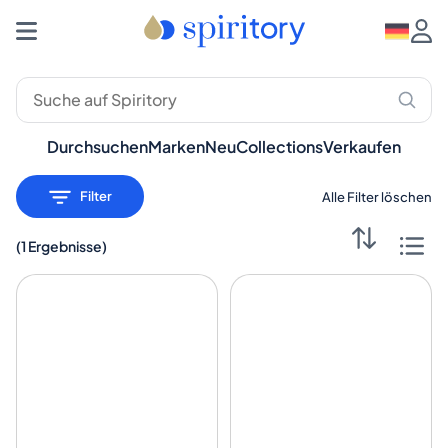
Premium-Spirituosen: Whisky, Rum, Gin – Spiritory
Durchsuchen
Marken
Neu
Collections
Verkaufen
Filter
Alle Filter löschen
(
1 Ergebnisse
)