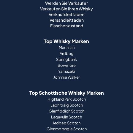
Werden Sie Verkäufer
Verkaufen Sie Ihren Whisky
Verkaufsleitfaden
Versandleitfaden
Flaschenzustand
Top Whisky Marken
Macallan
Ardbeg
Springbank
Bowmore
Yamazaki
Johnnie Walker
Top Schottische Whisky Marken
Highland Park Scotch
Laphroaig Scotch
Glenfiddich Scotch
Lagavulin Scotch
Ardbeg Scotch
Glenmorangie Scotch