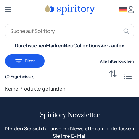
Premium-Spirituosen: Whisky, Rum, Gin – Spiritory
Durchsuchen
Marken
Neu
Collections
Verkaufen
Filter
Alle Filter löschen
(
0 Ergebnisse
)
Keine Produkte gefunden
Spiritory Newsletter
Melden Sie sich für unseren Newsletter an, hinterlassen
Sie Ihre E-Mail