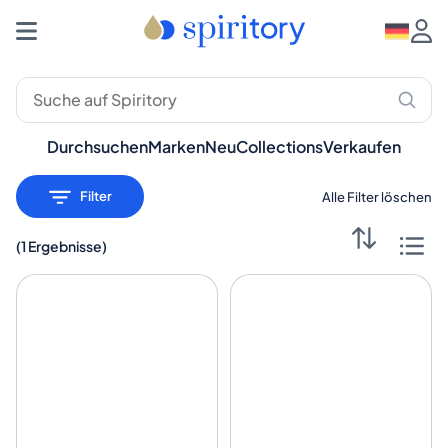
Premium-Spirituosen: Whisky, Rum, Gin – Spiritory
Durchsuchen
Marken
Neu
Collections
Verkaufen
Filter
Alle Filter löschen
(
1 Ergebnisse
)