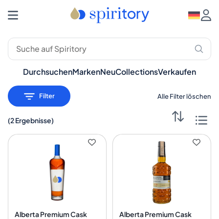
Premium-Spirituosen: Whisky, Rum, Gin – Spiritory
Durchsuchen
Marken
Neu
Collections
Verkaufen
Filter
Alle Filter löschen
(
2 Ergebnisse
)
Alberta Premium Cask
Alberta Premium Cask